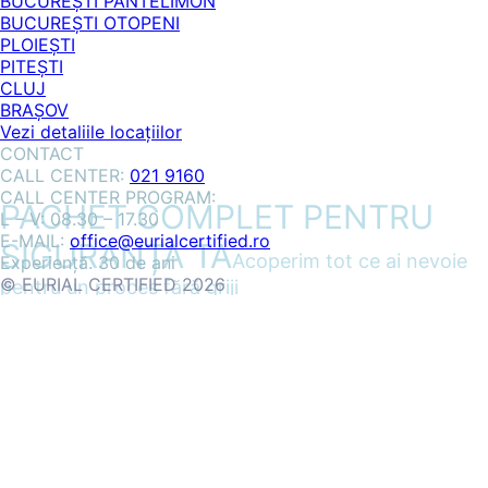
BUCUREȘTI PANTELIMON
BUCUREȘTI OTOPENI
PLOIEȘTI
PITEȘTI
CLUJ
BRAȘOV
Vezi detaliile locațiilor
CONTACT
CALL CENTER:
021 9160
CALL CENTER PROGRAM:
PACHET COMPLET PENTRU
L – V: 08.30 – 17.30
E-MAIL:
office@eurialcertified.ro
SIGURANȚA TA
Acoperim tot ce ai nevoie
Experiență. 30 de ani
© EURIAL CERTIFIED 2026
pentru un proces fără griji
Vezi detaliile GARANȚIEI