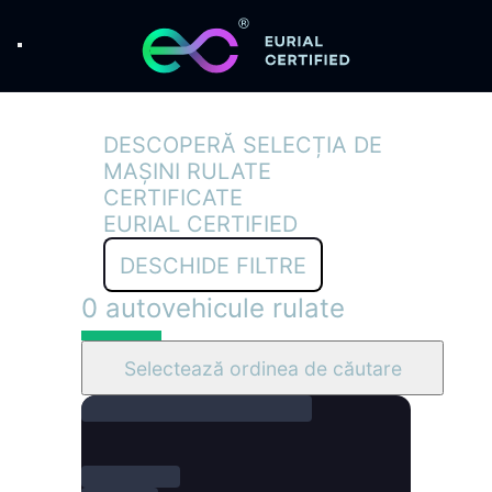
DESCOPERĂ SELECȚIA DE
MAȘINI RULATE
CERTIFICATE
EURIAL CERTIFIED
DESCHIDE FILTRE
0 autovehicule rulate
Selectează ordinea de căutare